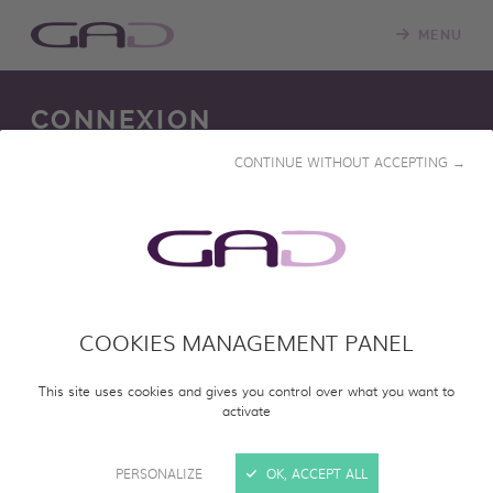
MENU
CONNEXION
CONTINUE WITHOUT ACCEPTING →
Nous mettons constamment à jour notre salle de
projection en ligne avec de nouveaux programmes.
Veuillez vous connecter pour accéder à notre catalogue
en ligne et visionner des programmes entiers.
COOKIES MANAGEMENT PANEL
SE CONNECTER
This site uses cookies and gives you control over what you want to
activate
PERSONALIZE
OK, ACCEPT ALL