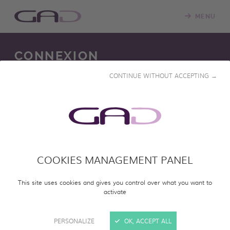
MENU
CONNEXION
CONTINUE WITHOUT ACCEPTING →
Nous mettons constamment à jour notre salle de
projection en ligne avec de nouveaux programmes.
Veuillez vous connecter pour accéder à notre catalogue
en ligne et visionner des programmes entiers.
COOKIES MANAGEMENT PANEL
SE CONNECTER
This site uses cookies and gives you control over what you want to
activate
PERSONALIZE
OK, ACCEPT ALL