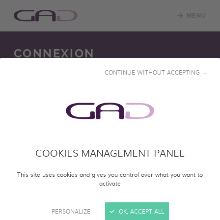
MENU
CONNEXION
CONTINUE WITHOUT ACCEPTING →
Nous mettons constamment à jour notre salle de
projection en ligne avec de nouveaux programmes.
Veuillez vous connecter pour accéder à notre catalogue
en ligne et visionner des programmes entiers.
COOKIES MANAGEMENT PANEL
SE CONNECTER
This site uses cookies and gives you control over what you want to
activate
PERSONALIZE
OK, ACCEPT ALL