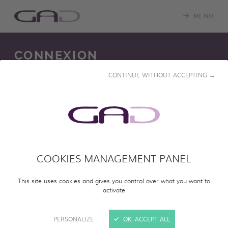
MENU
CONNEXION
CONTINUE WITHOUT ACCEPTING →
Nous mettons constamment à jour notre salle de
projection en ligne avec de nouveaux programmes.
Veuillez vous connecter pour accéder à notre catalogue
en ligne et visionner des programmes entiers.
COOKIES MANAGEMENT PANEL
SE CONNECTER
This site uses cookies and gives you control over what you want to
activate
PERSONALIZE
OK, ACCEPT ALL