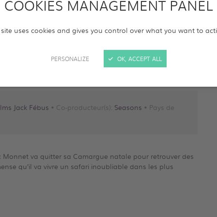
COOKIES MANAGEMENT PANEL
 site uses cookies and gives you control over what you want to act
PERSONALIZE
OK, ACCEPT ALL
ilms Jack Fébus
• Co-producteur(s):
Seasons
• Pays de
c Monnet va quitter sa Camargue natale pour retrouver des
ense qu’il va vivre un safari inoubliable dans les plus