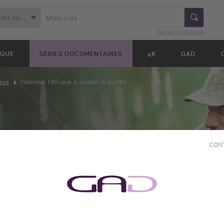
Toutes les catégories
Recherche avancée
IQUE
SÉRIES DOCUMENTAIRES
4K
GAD
sse
Namibie, l'Afrique à couper le souffle
CON
QUE À
FFLE