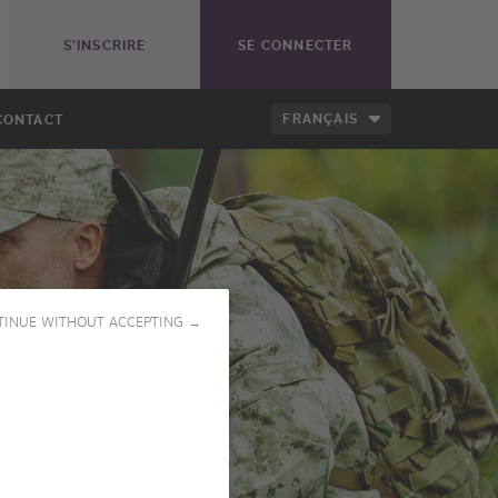
S'INSCRIRE
SE CONNECTER
FRANÇAIS
CONTACT
TINUE WITHOUT ACCEPTING →
LANCER