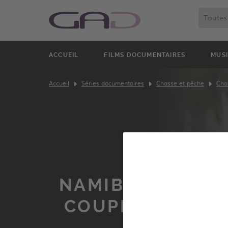
ACCUEIL
FILMS DOCUMENTAIRES
MUS
Accueil
Séries documentaires
Chasse et pêche
Cha
NAMIBIE, L'AFRI
COUPER LE SOU