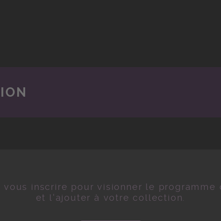
TION
z vous inscrire pour visionner le programme
et l'ajouter à votre collection.