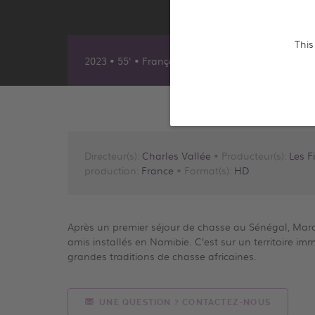
This
2023 • 55' • Français
Directeur(s):
Charles Vallée
• Producteur(s):
Les F
production:
France
• Format(s):
HD
Après un premier séjour de chasse au Sénégal, Mar
amis installés en Namibie. C’est sur un territoire imm
grandes traditions de chasse africaines.
UNE QUESTION ? CONTACTEZ-NOUS