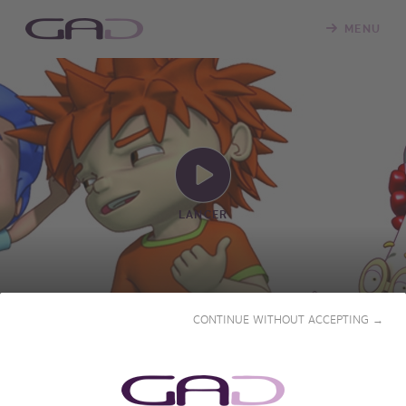
MENU
LANCER
GLOBUL-X : EPISODE 4
CONTINUE WITHOUT ACCEPTING →
2008 • 8' • Français