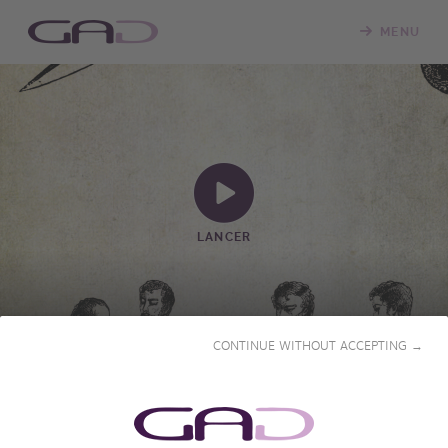
MENU
LANCER
CONTINUE WITHOUT ACCEPTING →
ONCOLOGIE
2024 • 29' • Français, Anglais & Espagnol