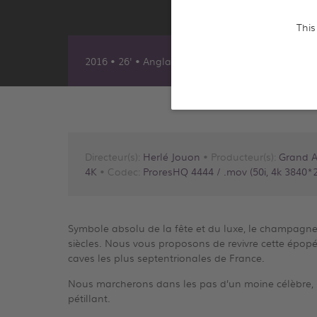
This
2016 • 26' • Anglais & Français
Directeur(s):
Herlé Jouon
• Producteur(s):
Grand A
4K
• Codec:
ProresHQ 4444 / .mov (50i, 4k 3840*2
Symbole absolu de la fête et du luxe, le champagne a
siècles. Nous vous proposons de revivre cette épopée 
caves les plus septentrionales de France.
Nous marcherons dans les pas d’un moine célèbre, Do
pétillant.