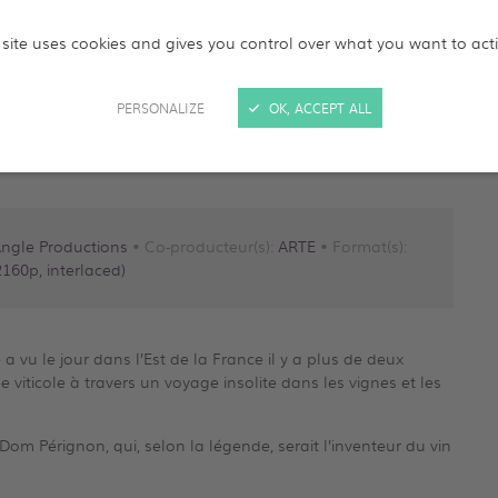
 site uses cookies and gives you control over what you want to act
PERSONALIZE
OK, ACCEPT ALL
ngle Productions
• Co-producteur(s):
ARTE
• Format(s):
160p, interlaced)
 vu le jour dans l’Est de la France il y a plus de deux
viticole à travers un voyage insolite dans les vignes et les
m Pérignon, qui, selon la légende, serait l’inventeur du vin