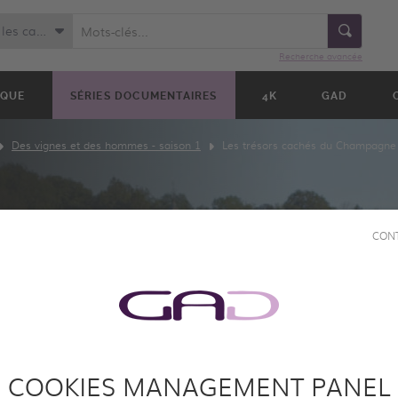
Toutes les catégories
Recherche avancée
IQUE
SÉRIES DOCUMENTAIRES
4K
GAD
Des vignes et des hommes - saison 1
Les trésors cachés du Champagne 
CON
CHÉS
NE
COOKIES MANAGEMENT PANEL