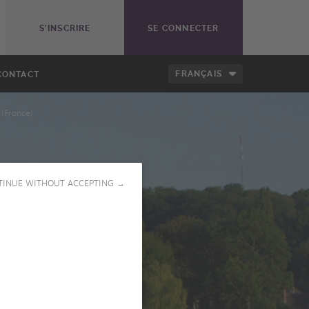
S'INSCRIRE
SE CONNECTER
FRANÇAIS
CONTACT
(France)
TINUE WITHOUT ACCEPTING →
LANCER