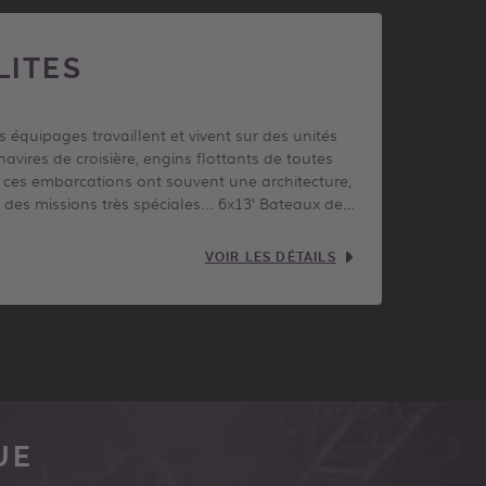
LITES
équipages travaillent et vivent sur des unités
navires de croisière, engins flottants de toutes
 ces embarcations ont souvent une architecture,
 des missions très spéciales... 6x13’ Bateaux de…
VOIR LES DÉTAILS
UE