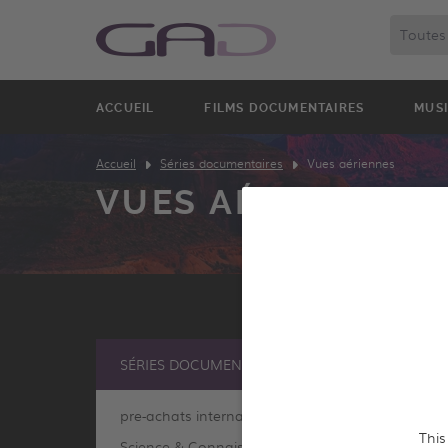
ACCUEIL
FILMS DOCUMENTAIRES
MUS
Accueil
Séries documentaires
Vues aériennes
VUES AÉRIENNES
SÉRIES DOCUMENTAIRES
pre-achats internationaux
This
Science & Connaissance