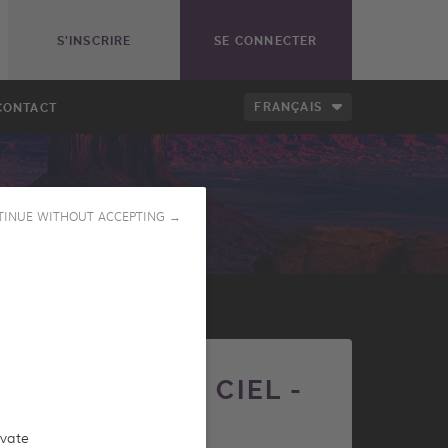
S'INSCRIRE
SE CONNECTER
FRANÇAIS
CONTACT
TINUE WITHOUT ACCEPTING →
SES VUES DU CIEL -
ivate