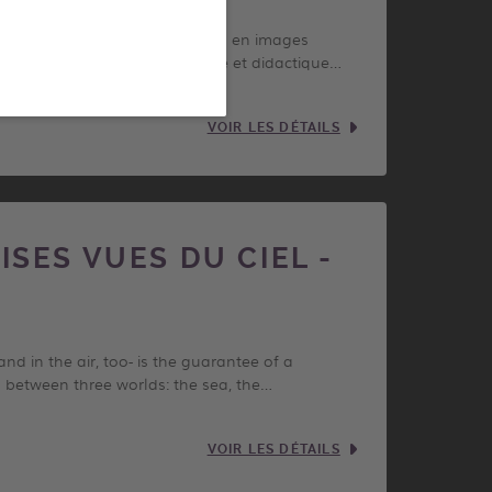
mentaires intégralement tournés en images
servies par une narration juste et didactique…
VOIR LES DÉTAILS
SES VUES DU CIEL -
nd in the air, too- is the guarantee of a
 between three worlds: the sea, the…
VOIR LES DÉTAILS