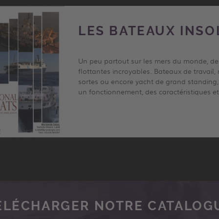
LES BATEAUX INSO
Un peu partout sur les mers du monde, des 
flottantes incroyables. Bateaux de travail, 
sortes ou encore yacht de grand standing,
un fonctionnement, des caractéristiques et
ÉLÉCHARGER NOTRE CATALOG