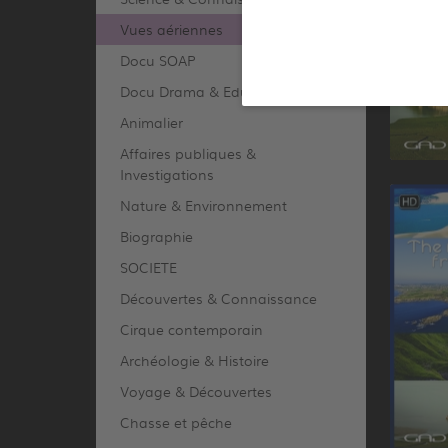
Vues aériennes
Docu SOAP
Docu Drama & Educatif
Animalier
Affaires publiques &
Investigations
Nature & Environnement
Biographie
SOCIETE
Découvertes & Connaissance
Cirque contemporain
Archéologie & Histoire
Voyage & Découvertes
Chasse et pêche