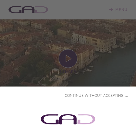
MENU
LANCER
CONTINUE WITHOUT ACCEPTING →
PROSECCO, UNE AUTRE
HISTOIRE DE VENISE (ITALIE)
2016 • 26' • Français & Anglais