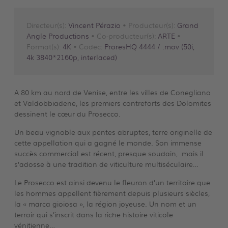
Directeur(s):
Vincent Pérazio
• Producteur(s):
Grand
Angle Productions
• Co-producteur(s):
ARTE
•
Format(s):
4K
• Codec:
ProresHQ 4444 / .mov (50i,
4k 3840*2160p, interlaced)
A 80 km au nord de Venise, entre les villes de Conegliano
et Valdobbiadene, les premiers contreforts des Dolomites
dessinent le cœur du Prosecco.
Un beau vignoble aux pentes abruptes, terre originelle de
cette appellation qui a gagné le monde. Son immense
succès commercial est récent, presque soudain, mais il
s’adosse à une tradition de viticulture multiséculaire…
Le Prosecco est ainsi devenu le fleuron d’un territoire que
les hommes appellent fièrement depuis plusieurs siècles,
la « marca gioiosa », la région joyeuse. Un nom et un
terroir qui s’inscrit dans la riche histoire viticole
vénitienne…