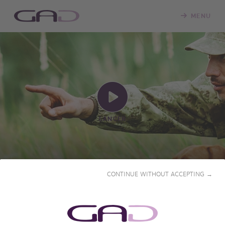
MENU
LANCER
CONTINUE WITHOUT ACCEPTING →
L'ESPRIT D'ÉQUIPE
2025 • 54' • Français