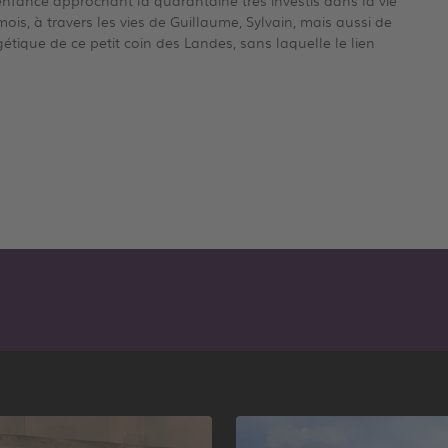
nfance approchant la quarantaine très investis dans la vie
ois, à travers les vies de Guillaume, Sylvain, mais aussi de
gétique de ce petit coin des Landes, sans laquelle le lien