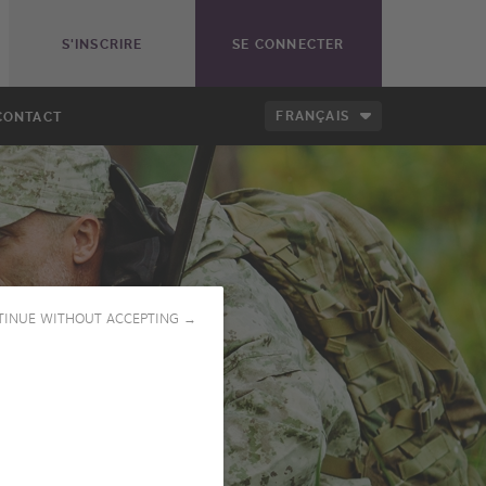
S'INSCRIRE
SE CONNECTER
FRANÇAIS
CONTACT
TINUE WITHOUT ACCEPTING →
LANCER