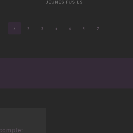
JEUNES FUSILS
1
2
3
4
5
6
7
 complet