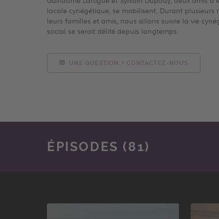
Guillaume Lartigue et Sylvain Dupouy, deux amis d'e
locale cynégétique, se mobilisent. Durant plusieurs m
leurs familles et amis, nous allons suivre la vie cyné
social se serait délité depuis longtemps.
UNE QUESTION ? CONTACTEZ-NOUS
ÉPISODES (81)