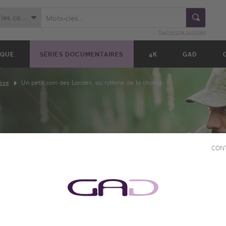
Toutes les catégories
Recherche avancée
IQUE
SÉRIES DOCUMENTAIRES
4K
GAD
sse
Un petit coin des Landes, au rythme de la chasse
CON
 DES
ME DE