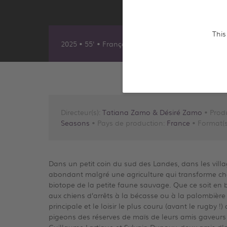
This
2025 • 55' • Français
Directeur(s):
Tatiana Zamo & Désiré Zamo
• Produ
Seasons
• Pays de production:
France
• Format(s
Dans un petit coin du sud des Landes, dans les villag
abondant malgré une agriculture qui transforme ch
biotope de la petite faune sauvage. Que ce soit en bat
aux chiens d’arrêts à la bécasse ou à la palombière p
principale et le loisir le plus couru (avant le rugby !
pigeons des réserves de maïs de leurs amis gaveurs d