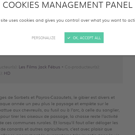
COOKIES MANAGEMENT PANEL
 site uses cookies and gives you control over what you want to act
PERSONALIZE
OK, ACCEPT ALL
cteur(s):
Les Films Jack Fébus
• Co-producteur(s):
):
HD
es de Sorbets et Payros-Cazautets, le gibier est divers et
aque année un peu plus le paysage et empiète sur le
tue aux chevreuils, au fusil ou à l’arc, à celle du sanglier,
our tirer les oiseaux de passage, la chasse reste l’activité
) de ces communes rurales. Et lorsqu’il faut aller déloger les
e canards et autres agriculteurs, c’est avec plaisir que