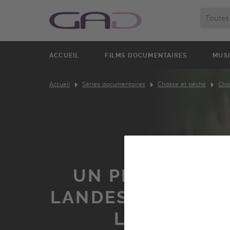
ACCUEIL
FILMS DOCUMENTAIRES
MUS
Accueil
Séries documentaires
Chasse et pêche
Cha
UN PETIT COIN
LANDES, AU RYTH
LA CHASSE