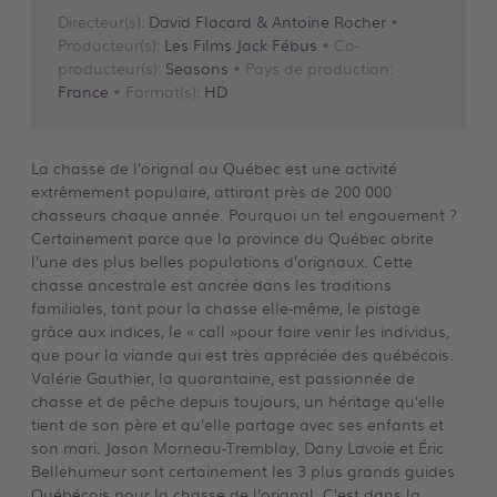
Directeur(s):
David Flacard & Antoine Rocher
•
Producteur(s):
Les Films Jack Fébus
• Co-
producteur(s):
Seasons
• Pays de production:
France
• Format(s):
HD
La chasse de l’orignal au Québec est une activité
extrêmement populaire, attirant près de 200 000
chasseurs chaque année. Pourquoi un tel engouement ?
Certainement parce que la province du Québec abrite
l’une des plus belles populations d’orignaux. Cette
chasse ancestrale est ancrée dans les traditions
familiales, tant pour la chasse elle-même, le pistage
grâce aux indices, le « call »pour faire venir les individus,
que pour la viande qui est très appréciée des québécois.
Valérie Gauthier, la quarantaine, est passionnée de
chasse et de pêche depuis toujours, un héritage qu’elle
tient de son père et qu’elle partage avec ses enfants et
son mari. Jason Morneau-Tremblay, Dany Lavoie et Éric
Bellehumeur sont certainement les 3 plus grands guides
Québécois pour la chasse de l’orignal. C’est dans la